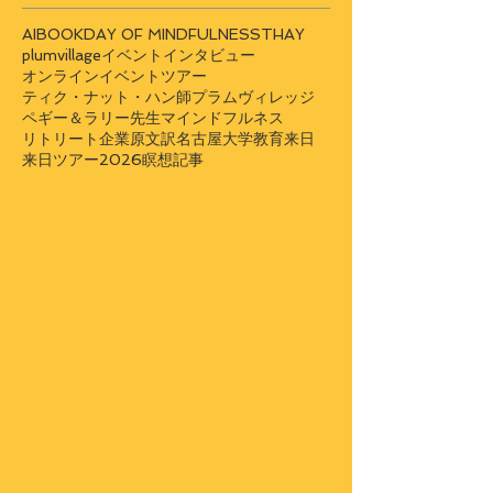
AI
BOOK
DAY OF MINDFULNESS
THAY
plumvillage
イベント
インタビュー
オンラインイベント
ツアー
ティク・ナット・ハン師
プラムヴィレッジ
ペギー＆ラリー先生
マインドフルネス
リトリート
企業
原文訳
名古屋大学
教育
来日
来日ツアー2026
瞑想
記事