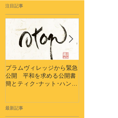
注目記事
プラムヴィレッジから緊急
プラムヴィレ
公開 平和を求める公開書
から〜3.11
簡とティク･ナット･ハン師
界の平和への
ドキュメンタリーショート
フィルム
最新記事