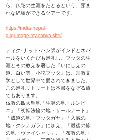
ら、仏陀の生涯をたどるという、類ま
れな経験ができるツアーです。
https://india-nepal-
pilgrimage.my.canva.site/
ティク･ナット･ハン師がインドとネパ
ールをいくたびも巡礼し、ブッダの生
涯とその教えを著した『いにしえの
道、白い雲　小説ブッダ』は、宗教文
学として世界中で愛されてきました。
この巡礼リトリートは本書をなぞる旅
でもあります。
仏教の四大聖地「生誕の地・ルンビ
ニ」「初転法輪の地・サールナート」
「成道の地・ブッダガヤ」「入滅の
地・クシナガラ」に加え、「最後の旅
の地・ヴァイシャリ」、「布教の地・