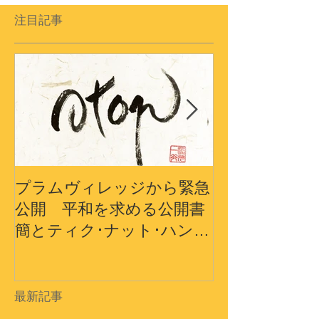
注目記事
プラムヴィレッジから緊急
プラムヴィレ
公開 平和を求める公開書
から〜3.11
簡とティク･ナット･ハン師
界の平和への
ドキュメンタリーショート
フィルム
最新記事