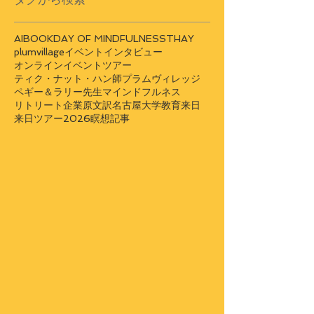
AI
BOOK
DAY OF MINDFULNESS
THAY
plumvillage
イベント
インタビュー
オンラインイベント
ツアー
ティク・ナット・ハン師
プラムヴィレッジ
ペギー＆ラリー先生
マインドフルネス
リトリート
企業
原文訳
名古屋大学
教育
来日
来日ツアー2026
瞑想
記事