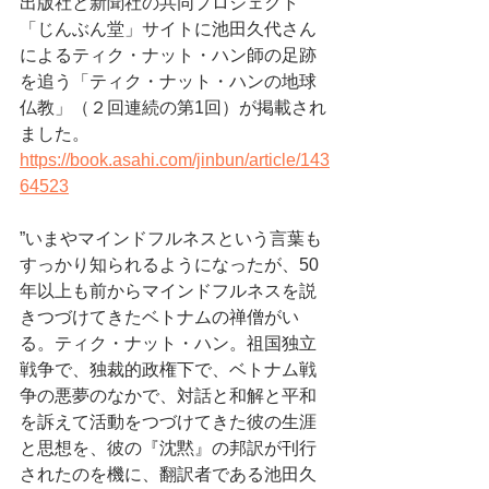
出版社と新聞社の共同プロジェクト
「じんぶん堂」サイトに池田久代さん
によるティク・ナット・ハン師の足跡
を追う「ティク・ナット・ハンの地球
仏教」（２回連続の第1回）が掲載され
ました。
https://book.asahi.com/jinbun/article/143
64523
”いまやマインドフルネスという言葉も
すっかり知られるようになったが、50
年以上も前からマインドフルネスを説
きつづけてきたベトナムの禅僧がい
る。ティク・ナット・ハン。祖国独立
戦争で、独裁的政権下で、ベトナム戦
争の悪夢のなかで、対話と和解と平和
を訴えて活動をつづけてきた彼の生涯
と思想を、彼の『沈黙』の邦訳が刊行
されたのを機に、翻訳者である池田久