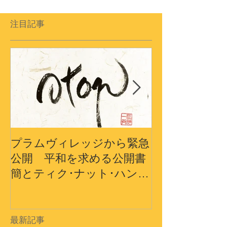
注目記事
プラムヴィレッジから緊急
プラムヴィレ
公開 平和を求める公開書
から〜3.11
簡とティク･ナット･ハン師
界の平和への
ドキュメンタリーショート
フィルム
最新記事