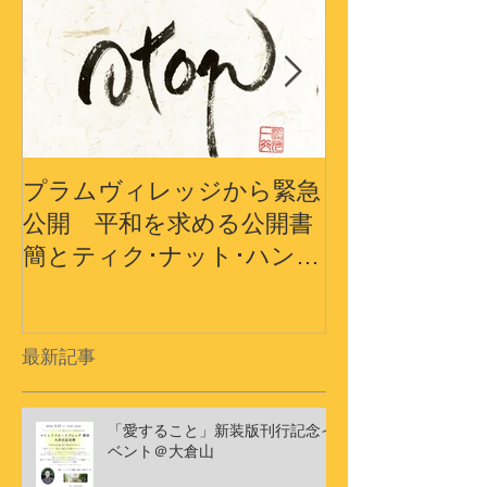
プラムヴィレッジから緊急
プラムヴィレ
公開 平和を求める公開書
から〜3.11
簡とティク･ナット･ハン師
界の平和への
ドキュメンタリーショート
フィルム
最新記事
「愛すること」新装版刊行記念イ
ベント＠大倉山