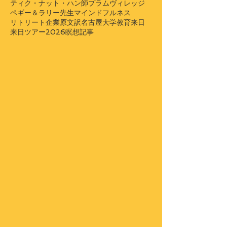
ティク・ナット・ハン師
プラムヴィレッジ
ペギー＆ラリー先生
マインドフルネス
リトリート
企業
原文訳
名古屋大学
教育
来日
来日ツアー2026
瞑想
記事