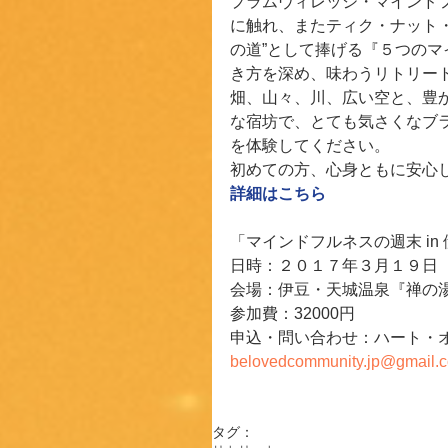
プラムヴィレッジ・マインド
に触れ、またティク・ナット
の道”として捧げる『５つの
き方を深め、味わうリトリー
畑、山々、川、広い空と、豊
な宿坊で、とても気さくなブ
を体験してください。
初めての方、心身ともに安心
詳細は
こちら
「マインドフルネスの週末 in 
日時：２０１７年３月１９日
会場：伊豆・天城温泉『禅の
参加費：32000円
申込・問い合わせ：ハート・
belovedcommunity.jp@gmail.
タグ：