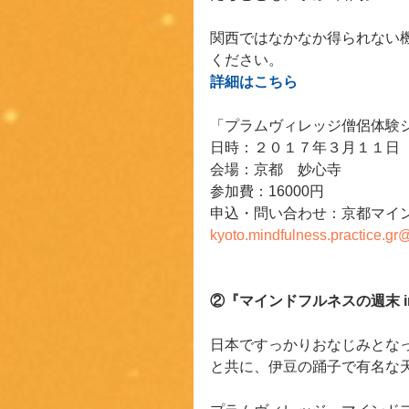
関西ではなかなか得られない
ください。
詳細は
こちら
「プラムヴィレッジ僧侶体験シ
日時：２０１７年３月１１日
会場：京都　妙心寺
参加費：16000円
申込・問い合わせ：京都マイ
kyoto.mindfulness.practice.g
②『マインドフルネスの週末 in
日本ですっかりおなじみとな
と共に、伊豆の踊子で有名な