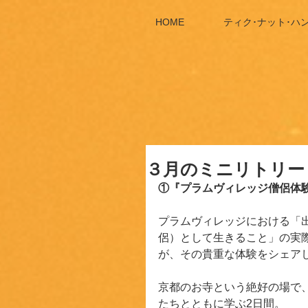
HOME
ティク･ナット･ハ
３月のミニリトリー
①『プラムヴィレッジ僧侶体験
プラムヴィレッジにおける「
侶）として生きること」の実
が、その貴重な体験をシェア
京都のお寺という絶好の場で
たちとともに学ぶ2日間。