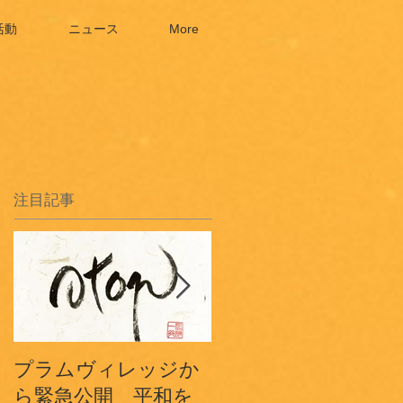
活動
ニュース
More
注目記事
プラムヴィレッジか
プラムヴィレッジフ
ら緊急公開 平和を
ランスから〜3.11鎮