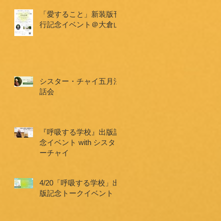
「愛すること」新装版刊
行記念イベント＠大倉山
シスター・チャイ五月法
話会
『呼吸する学校』出版記
念イベント with シスタ
ーチャイ
4/20「呼吸する学校」出
版記念トークイベント