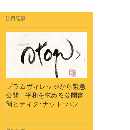
注目記事
プラムヴィレッジから緊急
プラムヴィレ
公開 平和を求める公開書
から〜3.11
簡とティク･ナット･ハン師
界の平和への
ドキュメンタリーショート
フィルム