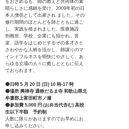
をおさめるも、師の教えと共同体の素
晴らしさに感銘を受け、2009年初の日
本人僧侶として出家され ました。その
修行期間のほとんどを師とともに過ご
し、実践を積まれました。医療施設、
刑務所、学校、企業にも招かれ、音
楽、語学をはじめとするその多才さと
さわやかな人柄を活かし、師譲りのマ
インドフルネスを明快にやさしく、あ
らゆる立場の人々に癒しとともに伝え
ておられます。
⚫日時 5 月 20 日 (日) 10 時-17 時 
⚫場所 興禅寺 通称だるま寺 和歌山県北
牟婁郡上富田町市ノ瀬 
⚫参加費 5,000 円 (お弁当代含む) 高校
生以下半額　予約制 
人数に限りがありますのでお早めにお
申し込みください。