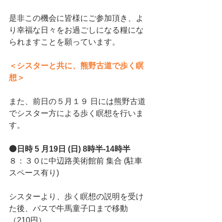
是非この機会に皆様にご参加頂き、よ
り幸福な日々をお過ごしになる糧にな
られますことを願っています。
＜シスターと共に、熊野古道で歩く瞑
想＞
また、前日の５月１９ 日には熊野古道
でシスター方による歩く瞑想を行いま
す。
⚫日時 5 月19日 (日) 8時半-14時半
８：３０に中辺路美術館前 集合 (駐車
スペース有り)
シスターより、歩く瞑想の説明を受け
た後、バスで牛馬童子口まで移動 
（210円）