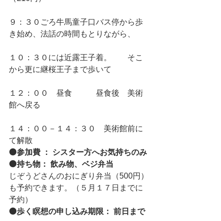
９：３０ごろ牛馬童子口バス停から歩
き始め、法話の時間もとりながら、
１０：３０には近露王子着。　　そこ
から更に継桜王子まで歩いて
１２：００　昼食　　　昼食後　美術
館へ戻る
１４：００－１４：３０　美術館前に
て解散
⚫参加費 ： シスター方へお気持ちのみ
⚫持ち物： 飲み物、ベジ弁当 
じぞうどさんのおにぎり弁当（500円）
も予約できます。（５月１７日までに
予約）
⚫歩く瞑想の申し込み期限： 前日まで