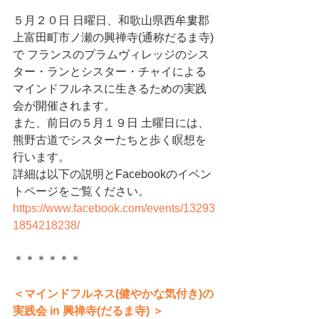
５月２０日 日曜日、和歌山県西牟婁郡
上富田町市ノ瀬の興禅寺(通称だるま寺)
で フランスのプラムヴィレッジのシス
ター・ランとシスター・チャイによる
マインドフルネスに生きるための実践
会が開催されます。 
また、前日の５月１９日 土曜日には、
熊野古道でシスターたちと歩く瞑想を
行います。
詳細は以下の説明とFacebookのイベン
トページをご覧ください。
https://www.facebook.com/events/13293
1854218238/
＊＊＊＊＊＊
＜マインドフルネス(健やかな気付き)の
実践会 in 興禅寺(だるま寺) ＞