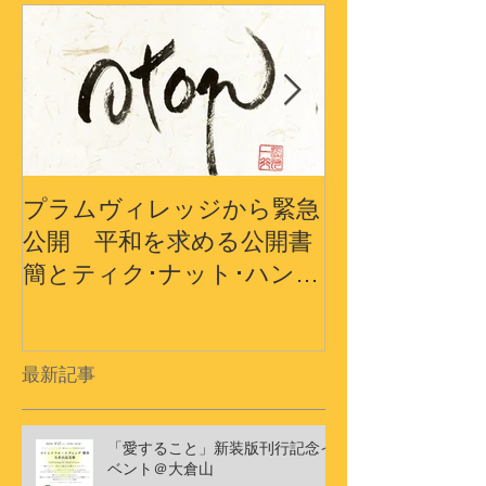
プラムヴィレッジから緊急
プラムヴィレ
公開 平和を求める公開書
から〜3.11
簡とティク･ナット･ハン師
界の平和への
ドキュメンタリーショート
フィルム
最新記事
「愛すること」新装版刊行記念イ
ベント＠大倉山