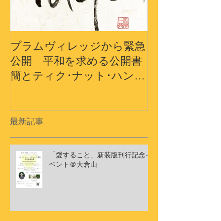
プラムヴィレッジから緊急
プラムヴィレ
公開 平和を求める公開書
から〜3.11
簡とティク･ナット･ハン師
界の平和への
ドキュメンタリーショート
フィルム
最新記事
「愛すること」新装版刊行記念イ
ベント＠大倉山