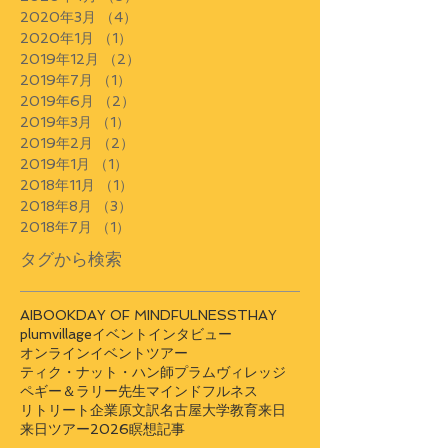
2020年3月
（4）
4件の記事
2020年1月
（1）
1件の記事
2019年12月
（2）
2件の記事
2019年7月
（1）
1件の記事
2019年6月
（2）
2件の記事
2019年3月
（1）
1件の記事
2019年2月
（2）
2件の記事
2019年1月
（1）
1件の記事
2018年11月
（1）
1件の記事
2018年8月
（3）
3件の記事
2018年7月
（1）
1件の記事
タグから検索
AI
BOOK
DAY OF MINDFULNESS
THAY
plumvillage
イベント
インタビュー
オンラインイベント
ツアー
ティク・ナット・ハン師
プラムヴィレッジ
ペギー＆ラリー先生
マインドフルネス
リトリート
企業
原文訳
名古屋大学
教育
来日
来日ツアー2026
瞑想
記事