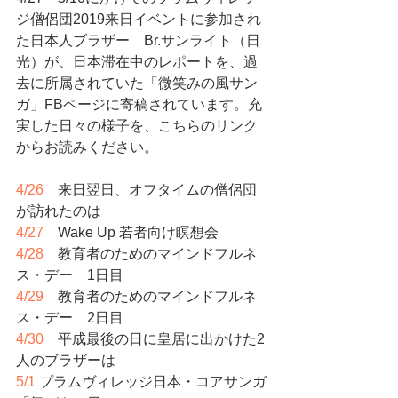
ジ僧侶団2019来日イベントに参加され
た日本人ブラザー　Br.サンライト（日
光）が、日本滞在中のレポートを、過
去に所属されていた「微笑みの風サン
ガ」FBページに寄稿されています。充
実した日々の様子を、こちらのリンク
からお読みください。
4/26
　来日翌日、オフタイムの僧侶団
が訪れたのは
4/27
　Wake Up 若者向け瞑想会
4/28
　教育者のためのマインドフルネ
ス・デー　1日目
4/29
　教育者のためのマインドフルネ
ス・デー　2日目　
4/30
　平成最後の日に皇居に出かけた2
人のブラザーは
5/1
プラムヴィレッジ日本・コアサンガ