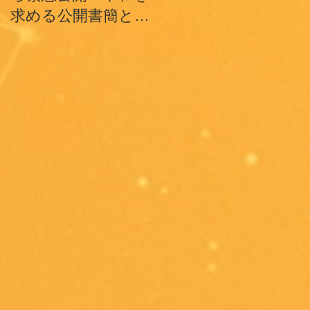
求める公開書簡とテ
魂、そして世界の平
ィク･ナット･ハン師
和への祈り
ドキュメンタリーシ
ョートフィルム