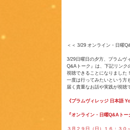
＜＜ 3/29 オンライン・日
3/29日曜日の夕方、プラム
Q&Aトーク』は、下記リンクの
視聴できることになりました
一度は行ってみたいという方
届く貴重なお話や実践が視聴
《プラムヴィレッジ 日本語 Yo
『オンライン・日曜Q&Aトー
３月２９日（日）１６：３０