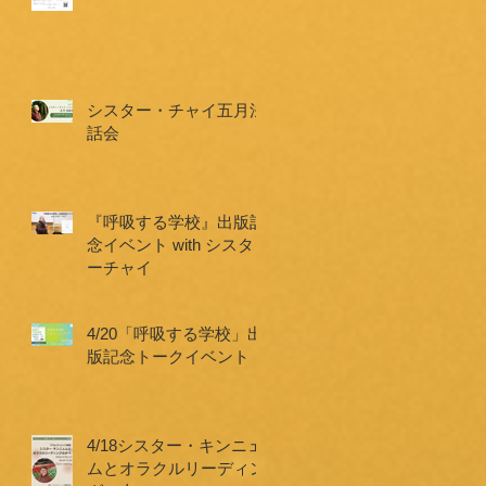
シスター・チャイ五月法
話会
『呼吸する学校』出版記
念イベント with シスタ
ーチャイ
4/20「呼吸する学校」出
版記念トークイベント
4/18シスター・キンニェ
ムとオラクルリーディン