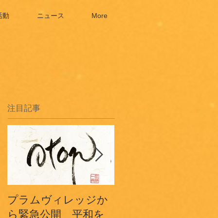
活動
ニュース
More
注目記事
プラムヴィレッジか
プラムヴィレッジフ
ら緊急公開 平和を
ランスから〜3.11鎮