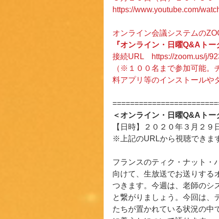
https://www.youtube.com/wa
オンライン会議システムのZO
『オンライン・日曜Q&Aトーク
接続URL　
https://zoom.us/j/
（※１００名まで参加可能。チ
料アプリ等のインストールや
========================
＜オンライン・日曜Q&Aトー
【日時】２０２０年３月２９
※上記のURLから視聴できま
フランスのティク・ナット・
向けて、生放送でお送りする
つきます。今週は、老師のシ
と繋がりましょう。今回は、
たちが置かれている状況の中