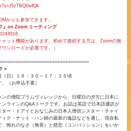
tch?v=J5zTBQ0wfQk
OMからも参加できます。
』on Zoom ミーティング
923244918
ャット機能があります。初めて接続する方は、Zoomの無
ダウンロードが必要です。）
==================================
ク＞
日（日）１６：３０～１７：１５頃　
す。（お申込不要）
ハンの僧院プラムヴィレッジから、日曜日の夕方に日本に
オンラインのQ&Aトークです。お話は英語で日本語通訳が
スター・トアイとおなじみの日本人僧侶シスター・チャイ
ティク・ナット・ハン師の最新の逸話などを通し、現在私
で、怖れのなさ（無畏）と慈悲（コンパッション）をいか