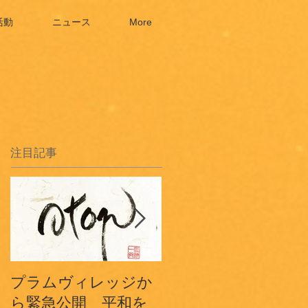
活動
ニュース
More
注目記事
プラムヴィレッジか
プラムヴィレッジフ
ら緊急公開 平和を
ランスから〜3.11鎮