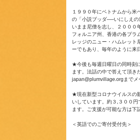
１９９０年にベトナムから米
の「小説ブッダ──いにしえ
いまま尼僧を志し、２０００
フォルニア州、香港の各プラ
レッジのニュー・ハムレット
ーでもあり、毎年のように来
★今後も毎週日曜日の同時刻
ます。法話の中で答えて頂き
japan@plumvillage.o
★現在新型コロナウイルスの
いしています。約３,３００
ます。ご支援が可能な方は下
＜英語でのご寄付受付先＞