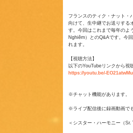
フランスのティク・ナット・ハ
向けて、生中継でお送りする
す。今回はこれまで毎年のように
Nghiêm）とのQ&Aです
れます。
【視聴方法】
以下のYouTubeリンクから
https://youtu.be/-EO21atwM
※チャット機能があります。
※ライブ配信後に録画動画で
＜シスター・ハーモニー（Sr. T