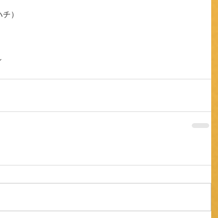
ハチ）
ィ