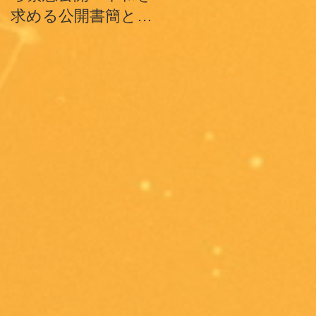
求める公開書簡とテ
魂、そして世界の平
ィク･ナット･ハン師
和への祈り
ドキュメンタリーシ
ョートフィルム