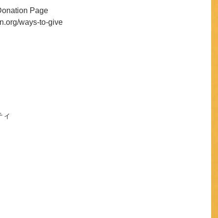
Donation Page
on.org/ways-to-give
ティ