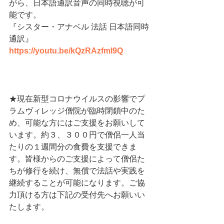
がら、日本語通訳音声の同時視聴が可
能です。
『シスター・アナベル 法話 日本語同時
通訳』
https://youtu.be/kQzRAzfml9Q
★現在新型コロナウイルスの影響でプ
ラムヴィレッジ僧院が臨時閉鎖中のた
め、可能な方にはご支援をお願いして
います。約３、３００円で僧侶一人当
たりの１週間分の食費を支援できま
す。皆様からのご支援によって僧侶た
ちが修行を続け、無償で法話や実践を
継続することが可能になります。ご協
力頂ける方は下記の受付先へお願いい
たします。