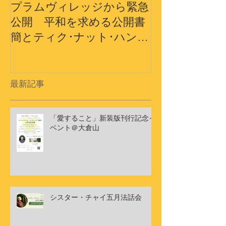
プラムヴィレッジから緊急
プラムヴィレ
公開 平和を求める公開書
から〜3.11
簡とティク･ナット･ハン師
界の平和への
ドキュメンタリーショート
フィルム
最新記事
「愛すること」新装版刊行記念イ
ベント＠大倉山
シスター・チャイ五月法話会