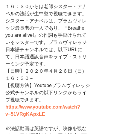
１６：３０からは老師シスター・アナ
ベルの法話が生中継で視聴できます。
シスター・アナベルは、プラムヴィレ
ッジ最長老の一人であり、『Breathe, 
you are alive!』の作詞も手掛けられて
いるシスターです。プラムヴィレッジ
日本語チャンネルでは、以下URLに
て、日本語通訳音声をライブ・ストリ
ーミング予定です。
【日時】‪２０２０年４月２６日（日）
１６：３０～
【視聴方法】Youtubeプラムヴィレッジ
公式チャンネルの以下リンクからライ
ブ視聴できます。
https://www.youtube.com/watch?
v=51VRgKApxLE
※法話動画は英語ですが、映像を観な