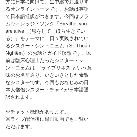
方‬に日本に向けて、生中継でお送りす
るオンライントークです。お話は英語
で日本語通訳がつきます。今回はプラ
ムヴィレッジ・ソング『Breathe, you 
are alive !（息をして、ほら生きてい
る）』をテーマに、日々実践されてい
るシスター・シン・ニェム（Sr. Thuận 
Nghiêm）のお話とガイド瞑想です。以
前は臨床心理士だったシスター・シ
ン・ニェムは、“ライブリネス”という意
味のお名前通り、いきいきとした素敵
なシスターです。今回もおなじみの日
本人僧侶シスター・チャイが日本語通
訳されます。
※チャット機能があります。
※ライブ配信後に録画動画でもご覧い
ただけます。