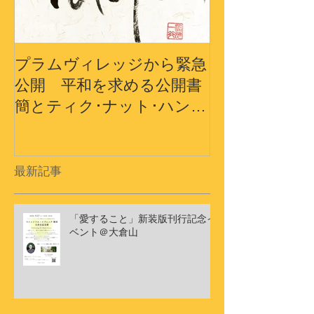
プラムヴィレッジから緊急
プラムヴィレ
公開 平和を求める公開書
から〜3.11
簡とティク･ナット･ハン師
界の平和への
ドキュメンタリーショート
フィルム
最新記事
「愛すること」新装版刊行記念イ
ベント＠大倉山