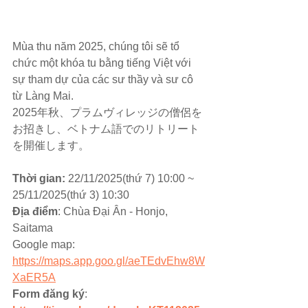
Mùa thu năm 2025, chúng tôi sẽ tổ 
chức một khóa tu bằng tiếng Việt với 
sự tham dự của các sư thầy và sư cô 
từ Làng Mai.
2025年秋、プラムヴィレッジの僧侶を
お招きし、ベトナム語でのリトリート
を開催します。
Thời gian:
 22/11/2025(thứ 7) 10:00 ~ 
25/11/2025(thứ 3) 10:30 
Địa điểm
: Chùa Đại Ân - Honjo, 
Saitama 
Google map: 
https://maps.app.goo.gl/aeTEdvEhw8W
XaER5A
Form đăng ký
: 