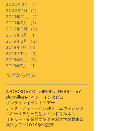
2020年3月
（4）
4件の記事
2020年1月
（1）
1件の記事
2019年12月
（2）
2件の記事
2019年7月
（1）
1件の記事
2019年6月
（2）
2件の記事
2019年3月
（1）
1件の記事
2019年2月
（2）
2件の記事
2019年1月
（1）
1件の記事
2018年11月
（1）
1件の記事
2018年8月
（3）
3件の記事
2018年7月
（1）
1件の記事
タグから検索
AI
BOOK
DAY OF MINDFULNESS
THAY
plumvillage
イベント
インタビュー
オンラインイベント
ツアー
ティク・ナット・ハン師
プラムヴィレッジ
ペギー＆ラリー先生
マインドフルネス
リトリート
企業
原文訳
名古屋大学
教育
来日
来日ツアー2026
瞑想
記事