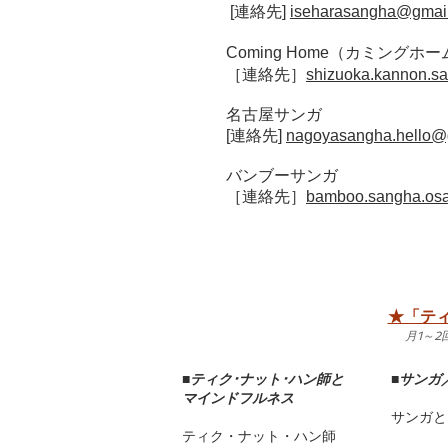
[連絡先]
iseharasangha@gmai
Coming Home（カミングホ
［連絡先］
shizuoka.kannon.s
名古屋サンガ
[連絡先]
nagoyasangha.hello@
バンブーサンガ
［連絡先］
bamboo.sangha.os
★「ティ
月1～
■
ティク･ナット･ハン師と
■
サンガ
マインドフルネス
サンガと
ティク・ナット・ハン師