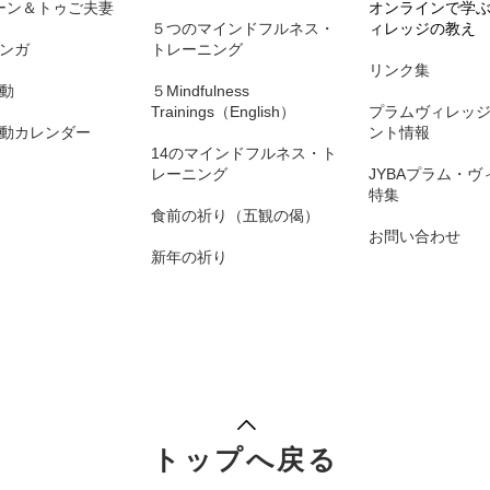
ーン＆トゥご夫妻
オンラインで学
５つのマインドフルネス・
ィレッジの教え
ンガ
トレーニング
リンク集
動
５Mindfulness
Trainings（English）
プラムヴィレッ
動カレンダー
ント情報
14のマインドフルネス・ト
レーニング
JYBAプラム・ヴ
特集
食前の祈り（五観の偈）
​お問い合わせ
新年の祈り
トップへ戻る