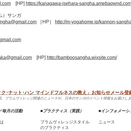
l.com
[HP]
https://kanagawa-isehara-sangha.amebaownd.com
ーム）サンガ
angha@gmail.com
［HP］
http://m-yogahome.jp/kannon-sangha
gmail.com
aka@gmail.com
[HP]
http://bamboosangha.wixsite.com/
ク･ナット･ハン マインドフルネスの教え」お知らせメール登録
2回、プラムヴィレッジ関連のニュースや、日本のサンガのイベント情報をお届けし
／毎月の活動
■
プラクティス（実践）
■
インフォメーシ
は
プラムヴィレッジスタイル
ニュース
のプラクティス