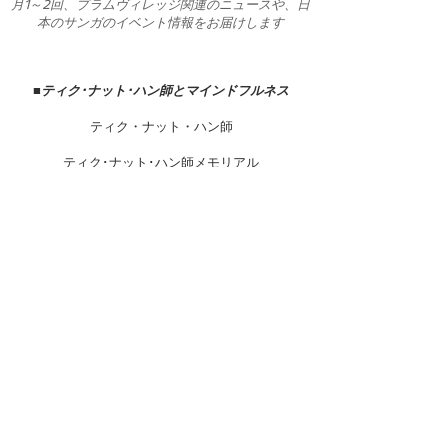
月1～2回、プラムヴィレッジ関連のニュースや、日
本のサンガのイベント情報をお届けします
■
ティク･ナット･ハン師とマインドフルネス
ティク・ナット・ハン師
ティク･ナット･ハン師メモリアル
ティク･ナット･ハン師著作
プラムヴィレッジ
マインドフルネス／呼吸
■
プラクティス（実践）
プラムヴィレッジスタイルのプラクティス
５つのマインドフルネス・トレーニング
５Mindfulness Trainings（English）