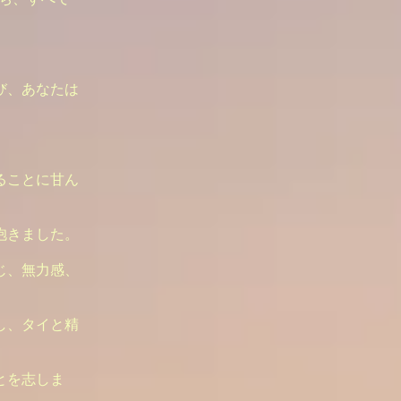
び、あなたは
ることに甘ん
抱きました。
じ、無力感、
し、タイと精
とを志しま