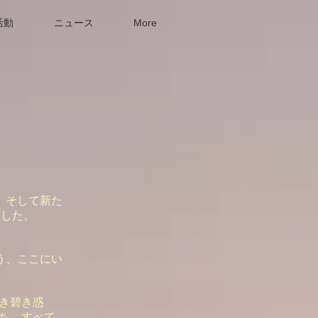
活動
ニュース
More
、そして新た
ました。
う、ここにい
き碧き惑
ち、すべて