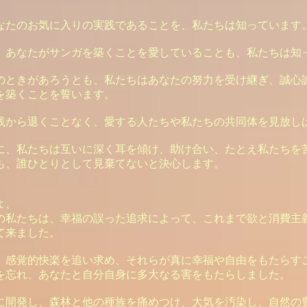
なたのお気に入りの実践であることを、私たちは知っています
、あなたがサンガを築くことを愛していることも、私たちは知
のときがあろうとも、私たちはあなたの努力を受け継ぎ、誠心
を築くことを誓います。
践から退くことなく、愛する人たちや私たちの共同体を見放し
に、私たちは互いに深く耳を傾け、助け合い、たとえ私たちを
も、誰ひとりとして見棄てないと決心します。
よ、
の私たちは、幸福の誤った追求によって、これまで欲と消費主
て来ました。
、感覚的快楽を追い求め、それらが真に幸福や自由をもたらす
を忘れ、あなたと自分自身に多大なる害をもたらしました。
に開発し、森林と他の種族を痛めつけ、大気を汚染し、自然の