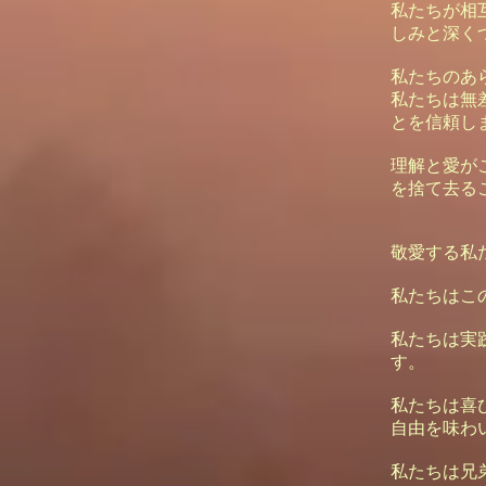
私たちが相
しみと深く
私たちのあ
私たちは無
とを信頼し
理解と愛が
を捨て去る
敬愛する私
私たちはこ
私たちは実
す。
私たちは喜
自由を味わ
私たちは兄