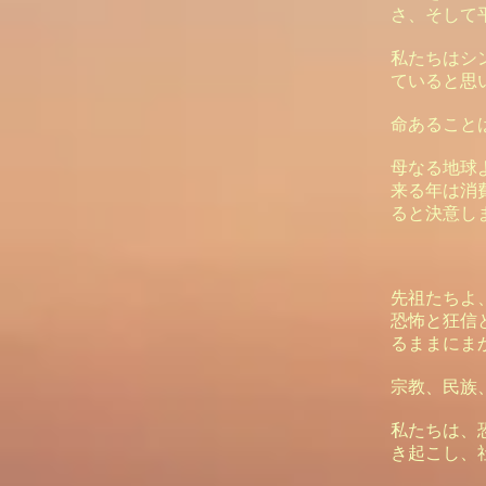
さ、そして
私たちはシ
ていると思
命あること
母なる地球
来る年は消
ると決意し
先祖たちよ
恐怖と狂信
るままにま
宗教、民族
私たちは、
き起こし、