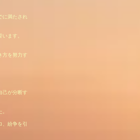
でに満たされ
誓います。
き方を努力す
自己が分断す
た。
ロ、紛争を引