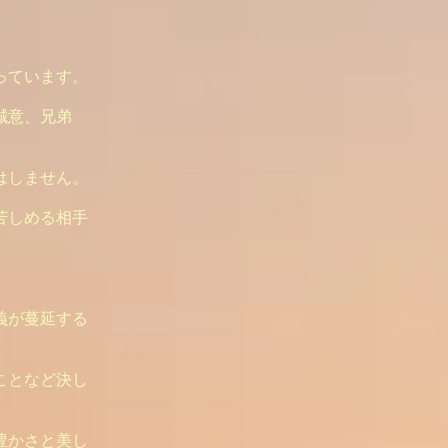
。
っています。
誠意、兄弟
はしません。
苦しめる相手
義が蔓延する
ことなど決し
豊かさと美し