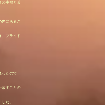
者の幸福と苦
。
の内にあるこ
き、プライド
逢ったので
手放すことの
ました。