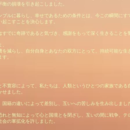
平衡の損壊を引き起こしました。
ンプルに暮らし、幸せであるための条件とは、今この瞬間にす
い起こすことを決心します。
はすでに奇跡であると気づき、感謝をもって深く生きることを
よ、
費を減らし、自分自身とあなたの双方にとって、持続可能な生
ます。
、
と不寛容によって、私たちは、人類というひとつの家族である
かせました。
、国籍の違いによって差別し、互いへの苦しみを生み出しまし
恐れと無知によって心と国境とを閉ざし、互いの間に戦争、テ
社会の軍拡化を許しました。