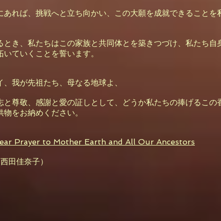
にあれば、挑戦へと立ち向かい、この大願を成就できることを
。
るとき、私たちはこの家族と共同体とを築きつづけ、私たち自
拓いていくことを誓います。
イ、我が先祖たち、母なる地球よ、
志と尊敬、感謝と愛の証しとして、どうか私たちの捧げるこの
供物をお納めください。
ar Prayer to Mother Earth and All Our Ancestors
 西田佳奈子）