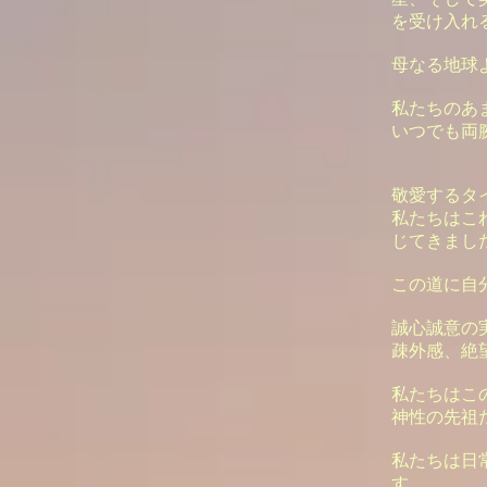
を受け入れ
母なる地球
私たちのあ
いつでも両
敬愛するタ
私たちはこ
じてきまし
この道に自
誠心誠意の
疎外感、絶
私たちはこ
神性の先祖
私たちは日
す。