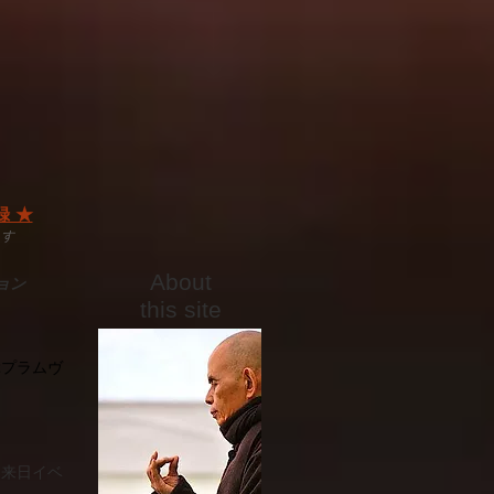
 ★
ます
​About
ョン
this site
ぶプラムヴ
ジ来日イベ