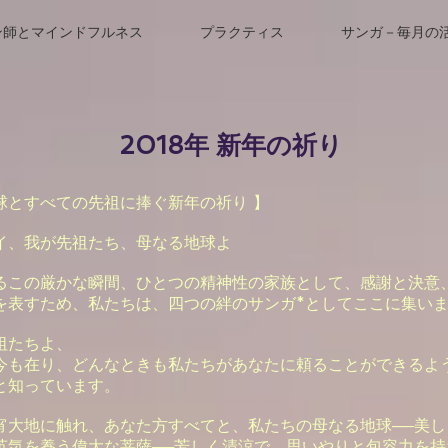
ン師とマインドフルネス
プラクティス
サンガ－毎月の
2018年 新年の祈り
球とすべての先祖に捧ぐ新年の祈り 】
イ、我が先祖たち、母なる地球よ
るこの厳かな瞬間、ひとつの精神性の家族として、感謝と決意
を表すため、私たちは、四つの絆のサンガ*としてここに集い
祖たちよ、
今も在り、どんなときも私たちがあなたに頼ることができるよ
と知っています。
宵大地に触れ、あなた方すべてと、私たちの母なる地球──美し
英気を養う偉大な菩薩──芳しく清涼で、思いやりと包容力を持