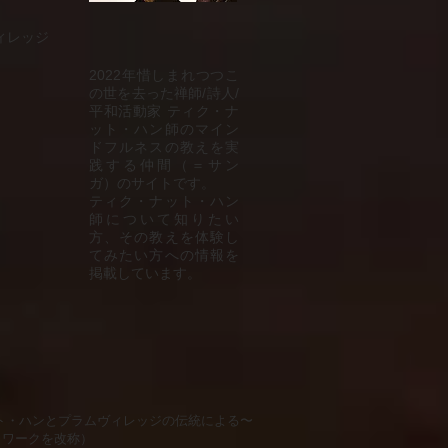
ィレッジ
2022年惜しまれつつこ
の世を去った禅師/詩人/
平和活動家 ティク・ナ
ット・ハン師のマイン
ドフルネスの教えを実
践する仲間（＝サン
ガ）のサイトです。
ティク・ナット・ハン
師について知りたい
方、その教えを体験し
てみたい方への情報を
掲載しています。
ト・ハンとプラムヴィレッジの伝統による〜
トワークを改称）