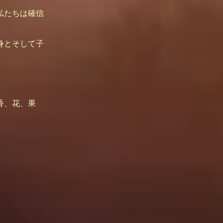
私たちは確信
身とそして子
香、花、果