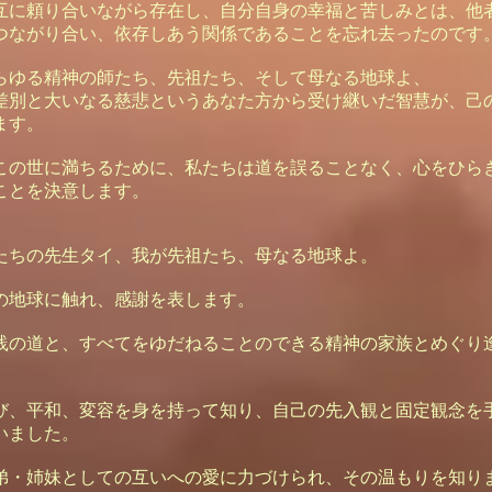
互に頼り合いながら存在し、自分自身の幸福と苦しみとは、他
つながり合い、依存しあう関係であることを忘れ去ったのです
らゆる精神の師たち、先祖たち、そして母なる地球よ、
差別と大いなる慈悲というあなた方から受け継いだ智慧が、己
ます。
この世に満ちるために、私たちは道を誤ることなく、心をひら
ことを決意します。
たちの先生タイ、我が先祖たち、母なる地球よ。
の地球に触れ、感謝を表します。
践の道と、すべてをゆだねることのできる精神の家族とめぐり
び、平和、変容を身を持って知り、自己の先入観と固定観念を
いました。
弟・姉妹としての互いへの愛に力づけられ、その温もりを知り