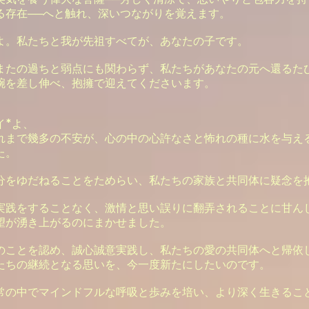
る存在──へと触れ、深いつながりを覚えます。
よ。私たちと我が先祖すべてが、あなたの子です。
またの過ちと弱点にも関わらず、私たちがあなたの元へ還るた
腕を差し伸べ、抱擁で迎えてくださいます。
イ*よ、
れまで幾多の不安が、心の中の心許なさと怖れの種に水を与え
た。
分をゆだねることをためらい、私たちの家族と共同体に疑念を
実践をすることなく、激情と思い誤りに翻弄されることに甘ん
望が湧き上がるのにまかせました。
のことを認め、誠心誠意実践し、私たちの愛の共同体へと帰依
たちの継続となる思いを、今一度新たにしたいのです。
常の中でマインドフルな呼吸と歩みを培い、より深く生きるこ