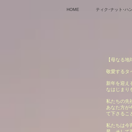
HOME
ティク･ナット･ハ
【母なる地
敬愛するタ
新年を迎え
なはじまり
私たちの先
あなた方が
て下さるこ
私たちは今
星、そして