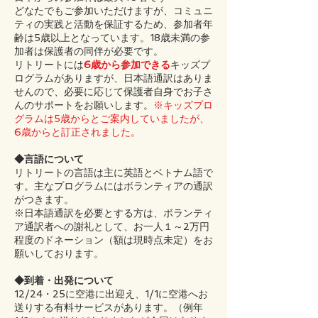
どなたでもご参加いただけますが、コミュニ
ティの実践と活動を保証するため、参加者年
齢は5歳以上となっています。18歳未満の参
加者は保護者の同伴が必要です。
リトリートには
6歳から参加できる
キッズプ
ログラムがありますが、日本語通訳はありま
せんので、必要に応じて保護者自身でお子さ
んのサポートをお願いします。
※キッズプロ
グラムは5歳からとご案内していましたが、
6歳からと訂正されました。
◆言語について
リトリートの言語は主に英語とベトナム語で
す。主なプログラムにはボランティアの通訳
がつきます。
※日本語通訳を必要とする方は、ボランティ
ア通訳者への謝礼として、お一人１～2万円
程度のドネーション（額は現時点未定）をお
願いしております。
◆到着・出発について
12/24・25に空港に出迎え、1/1に空港へお
送りする有料サービスがあります。（例年