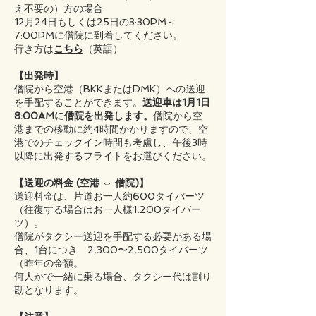
え不要の）方の場合
12月24日もしくは25日の3:30PM～
7:00PMに僧院に到着してください。
​行き方は
こちら
（英語）
【出発時】
僧院から空港（BKKまたはDMK）への送迎
を手配することができます。
送迎車は1月1日
8:00AMに僧院を出発します。
僧院から空
港までの移動に約4時間かかりますので、空
港でのチェックイン時間も考慮し、午後3時
以降に出発するフライトをお選びください。
【送迎の料金 (空港 ⇔ 僧院)】
送迎料金は、片道お一人約600タイバーツ
（往復する場合はお一人様1,200タイバー
ツ）。
僧院がタクシー送迎を手配する必要がある場
合、1台につき 2,300〜2,500タイバーツ
（昨年の金額。
何人かで一緒に乗る場合、タクシー代は割り
勘となります。