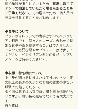
宿泊施設が限られているため、
状況に応じて
テントで宿泊していただく場合もあることを
ご了承ください。
その場合のため、個人用の
寝袋を持参することをお勧めします。
◆食事について
プラムヴィレッジでの食事はすべてベジタリ
アン料理です。個々人のニーズに合わせて特
別な食事や薬を提供することはできません。
ご自分で必要な薬やサプリメントは持参して
ください（ベジタリアン向けの食品・サプリ
メントをご持参ください）。
◆衣服・持ち物について
上半身が隠れる長袖または半袖のシャツ、膝
丈以上の長さのズボンなど肌の露出の少ない
服装でお越しください。
タイ国仏教ではお寺で白い服を着る伝統があ
りますが、白い色の服装でなくても大丈夫で
す。
持ち物は、