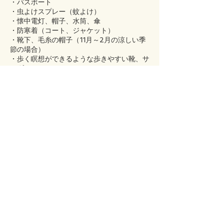
・パスポート
・虫よけスプレー（蚊よけ）
・懐中電灯、帽子、水筒、傘
・防寒着（コート、ジャケット）
・靴下、毛糸の帽子（11月～2月の涼しい季
節の場合）
・歩く瞑想ができるような歩きやすい靴、サ
ンダル
・必要に応じて自分の薬やサプリメント
◆滞在中の規則
・僧院であるためインターネットは使用でき
ません。リトリート期間中にインターネット
を利用せずにすむように、ご自身の状況を整
えた上でご参加ください。どうしても必要な
場合はご自身でWiFiなどをご準備ください。
・ペットは同伴できません。
・緊急の場合を除き、僧院の外に出ないでく
ださい。
・僧院の指示に従い、定期的に掃除してくだ
さい。
・薬を服用中の方は、必ず持参してくださ
い。