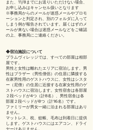
また、11/8までにお送りいただけない場合、
お申し込みはキャンセル扱いとなります
※事務局からのメールが迷惑メールやプロモ
ーションと判定され、別のフォルダに入って
しまう例が報告されています。届くはずのメ
ールが来ない場合は迷惑メールなどをご確認
の上、事務局にご連絡ください。
◆宿泊施設について
プラムヴィレッジでは、すべての部屋は相部
屋です。
男性と女性は離れたエリアに宿泊します。男
性はブラザー（男性僧侶）の住居に隣接する
在家男性用のゲストハウスに、女性はシスタ
ー（尼僧）の住居に近接する在家女性用のゲ
ストハウスに宿泊します。女性宿舎は各部屋
２段ベッドが4つ（計8名）、男性宿舎は各
部屋２段ベッドが8つ（計16名）です。
ファミリーが男女一緒に泊まれる部屋はあり
ません。
マットレス、枕、蚊帳、毛布は到着日に提供
します。ゲストハウスにはエアコン、ドライ
ヤーはありません。