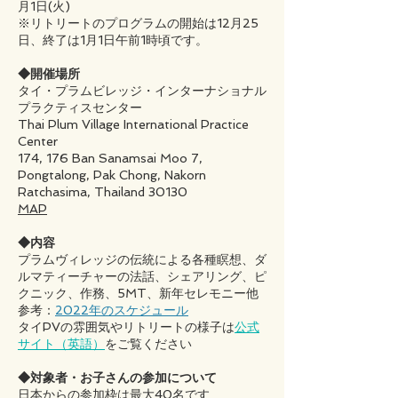
月1日(火)
※リトリートのプログラムの開始は12月25
日、終了は1月1日午前1時頃です。
◆開催場所
タイ・プラムビレッジ・インターナショナル
プラクティスセンター
Thai Plum Village International Practice
Center
174, 176 Ban Sanamsai Moo 7,
Pongtalong, Pak Chong, Nakorn
Ratchasima, Thailand 30130
MAP
◆内容
プラムヴィレッジの伝統による各種瞑想、ダ
ルマティーチャーの法話、シェアリング、ピ
クニック、作務、5MT、新年セレモニー他
参考：
2022年のスケジュール
タイPVの雰囲気やリトリートの様子は
公式
サイト（英語）
をご覧ください
◆対象者・お子さんの参加について
日本からの参加枠は最大40名です