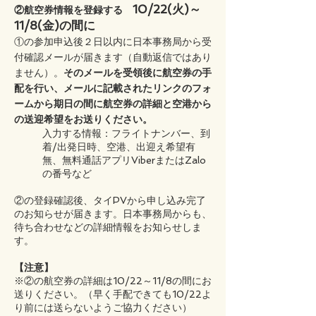
10/22(火)～
②航空券情報を登録する
11/8(金)の間に
①の参加申込後２日以内に日本事務局から受
付確認メールが届きます（自動返信ではあり
ません）。
そのメールを受領後に航空券の手
配を行い、メールに記載されたリンクのフォ
ームから期日の間に航空券の詳細
と空港から
の送迎希望
をお送りください。
入力する情報：フライトナンバー、到
着/出発日時、空港、出迎え希望有
無、無料通話アプリViberまたはZalo
の番号など
②の登録確認後、タイPVから申し込み完了
のお知らせが届きます。日本事務局からも、
待ち合わせなどの詳細情報をお知らせしま
す。
【注意】
※②の航空券の詳細は10/22～11/8の間にお
送りください。（早く手配できても10/22よ
り前には送らないようご協力ください）