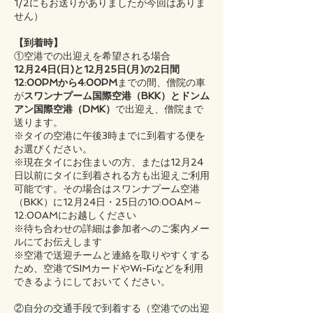
1/2にもお送りがありましたが今回はありま
せん）
【到着時】
①空港での出迎えを希望される場合
12月24日(日)と12月25日(月)の2日間
12:00PMから4:00PM
までの間、僧院の車
が
スワンナプーム国際空港（BKK）とドンム
アン国際空港（DMK）
で出迎え、僧院まで
送ります。
※タイの空港に午後3時までに到着する便を
お選びください。
※現在タイにお住まいの方、または12月24
日以前にタイに到着される方も出迎えご利用
可能です。その場合はスワンナプーム空港
（BKK）に12月24日・25日の10:00AM～
12:00AMにお越しください
※待ち合わせの詳細は参加者へのご案内メー
ルにてお伝えします
※空港で送迎チームと連絡を取りやすくする
ため、空港でSIMカードやWi-Fiなどを利用
できるようにしておいてください。
②自分の交通手段で到着する（空港での出迎