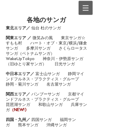
各地のサンガ
東北エリア／
仙台 杜のサンガ
関東エリア ／
微笑みの風
東京サンガ☆
すもも村
ハート・オブ・東京/横浜/鎌倉
サンガ
多摩川サンガ
さくら
ロータス
サンガ（ベトナムサンガ）
WakeUpTokyo
神奈川・伊勢原
サンガ
（旧ゆとり家サンガ） 日光サンガ
中日本エリア／
富士山サンガ
静岡
マイ
ンドフルネス・プラクティス・グループ
静岡・菊川サンガ
名古屋サンガ
関西エリア／
バンブーサンガ
京都マイ
ンドフルネス・プラクティス・グループ
琵琶湖サンガ
和歌山サンガ
兵庫サン
ガ
（NEW!)
四国・九州／
四国サンガ
福岡サン
ガ
熊本サンガ
沖縄サンガ