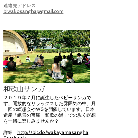
連絡先アドレス
biwakosangha@gmail.com
和歌山サンガ
２０１９年７月に誕生したベビーサンガで
す。開放的なリラックスした雰囲気の中、月
一回の瞑想会やWSを開催しています。日本
遺産「絶景の宝庫 和歌の浦」での歩く瞑想
を一緒に楽しみませんか？
詳細
http://bit.do/wakayamasangha