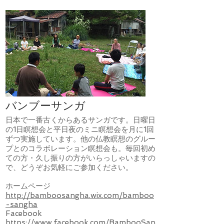
バンブーサンガ
​日本で一番古くからあるサンガです。日曜日
の1日瞑想会と平日夜のミニ瞑想会を月に1回
ずつ実施しています。他の仏教瞑想のグルー
プとのコラボレーション瞑想会も。毎回初め
ての方・久し振りの方がいらっしゃいますの
で、どうぞお気軽にご参加ください。
ホームページ
http://bamboosangha.wix.com/bamboo
-sangha
​Facebook
https://www.facebook.com/BambooSan