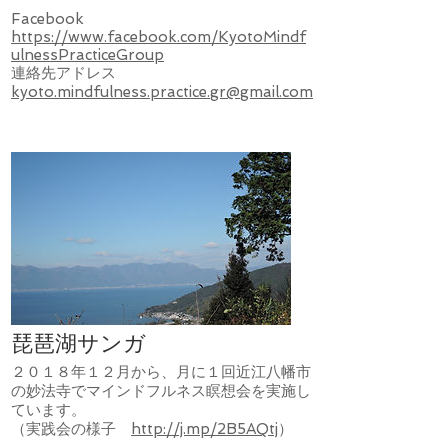
Facebook
https://www.facebook.com/KyotoMindf
ulnessPracticeGroup
連絡先アドレス
kyoto.mindfulness.practice.gr@gmail.com
琵琶湖サンガ
２０１８年１２月から、月に１回近江八幡市
の妙法寺でマインドフルネス瞑想会を実施し
ています。
​（実践会の様子
http://j.mp/2B5AQtj
）