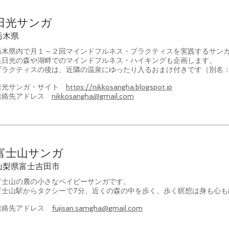
日光サンガ
栃木県
栃木県内で月１～２回マインドフルネス・プラクティスを実践するサン
奥日光の森や湖畔でのマインドフルネス・ハイキングも企画します。
プラクティスの後は、近隣の温泉にゆったり入るおまけ付きです（別名：温
日光サンガ・サイト
https://nikkosangha.blogspot.jp
連絡先アドレス
nikkosangha@gmail.com
富士山サンガ
山梨県富士吉田市
富士山の麓の小さなベイビーサンガです。
富士山駅からタクシーで7分、近くの森の中を歩く、歩く瞑想は身も心も
連絡先アドレス
fujisan.samgha@gmail.com