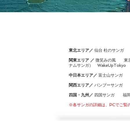
東北エリア／
仙台 杜のサン
関東エリア ／
微笑みの風
東
ナムサンガ）
WakeUpTokyo
中日本エリア／
富士山サンガ
関西エリア／
バンブーサンガ
四国・九州／
四国サンガ
福
​※各サンガの詳細は、PCでご