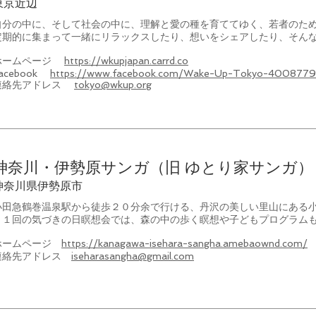
東京近辺
自分の中に、そして社会の中に、理解と愛の種を育ててゆく、若者のための
定期的に集まって一緒にリラックスしたり、想いをシェアしたり、そん
ホームページ
https://wkupjapan.carrd.co
acebook
https://www.facebook.com/Wake-Up-Tokyo-40087
連絡先アドレス
tokyo@wkup.org
神奈川・伊勢原サンガ（旧 ゆとり家サンガ）
神奈川県伊勢原市
​小田急鶴巻温泉駅から徒歩２０分余で行ける、丹沢の美しい里山にある
月１回の気づきの日瞑想会では、森の中の歩く瞑想や子どもプログラム
ホームページ
https://kanagawa-isehara-sangha.amebaownd.com/
連絡先アドレス
iseharasangha@gmail.com