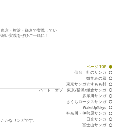
、東京・横浜・鎌倉で実践してい
で深い実践をぜひご一緒に！
ページ TOP
仙台 杜のサンガ
微笑みの風
東京サンガ☆すもも村
ハート・オブ・東京/横浜/鎌倉サンガ
多摩川サンガ
さくらロータスサンガ
WakeUpTokyo
神奈川・伊勢原サンガ
日光サンガ
たたかなサンガです。
富士山サンガ