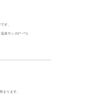
ガです。
泉サンガ(^-^)）
静まります。