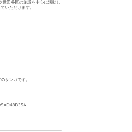
区や世田谷区の施設を中心に活動し
していただけます。
方のサンガです。
5AD5AD48D35A