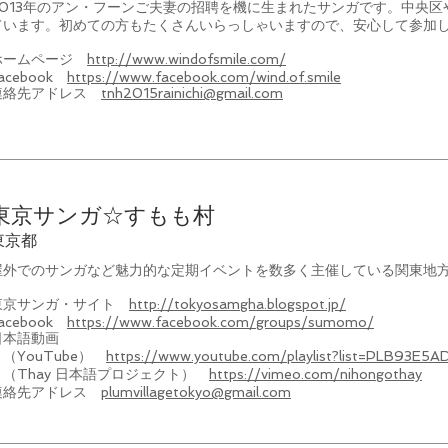
2013年のアン・フーンご夫妻の招聘を機に生まれたサンガです。中央
ています。初めての方もたくさんいらっしゃいますので、安心して参加
ホームページ
http://www.windofsmile.com/
Facebook
https://www.facebook.com/wind.of.smile
連絡先アドレス
tnh2015rainichi@gmail.com
東京サンガ☆すもも村
​東京都
屋外でのサンガなど魅力的な定期イベントを数多く主催している関東地
東京サンガ・サイト
http://tokyosamgha.blogspot.jp/
acebook
https://www.facebook.com/groups/sumomo/
日本語動画
（YouTube）
https://www.youtube.com/playlist?list=PLB93E
（Thay 日本語プロジェクト）
https://vimeo.com/nihongothay
​連絡先アドレス
plumvillagetokyo@gmail.com