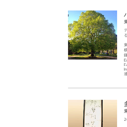
E
F
I