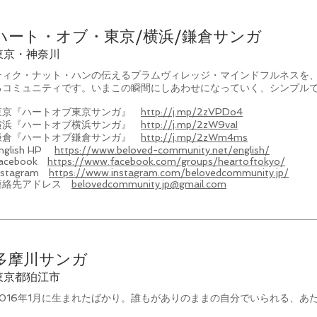
ハート・オブ・東京/横浜/鎌倉サンガ
東京・神奈川
ティク・ナット・ハンの伝えるプラムヴィレッジ・マインドフルネスを
るコミュニティです。いまこの瞬間にしあわせになっていく、シンプル
東京『ハートオブ東京サンガ』
http://j.mp/2zVPDo4
横浜『ハートオブ横浜サンガ』
http://j.mp/2zW9vaI
鎌倉『ハートオブ鎌倉サンガ』
http://j.mp/2zWm4ms
nglish HP
https://www.beloved-community.net/english/
acebook
https://www.facebook.com/groups/heartoftokyo/
nstagram
https://www.instagram.com/belovedcommunity.jp/
連絡先アドレス
belovedcommunity.jp@gmail.com
多摩川サンガ
東京都狛江市
2016年1月に生まれたばかり。誰もがありのままの自分でいられる、あ