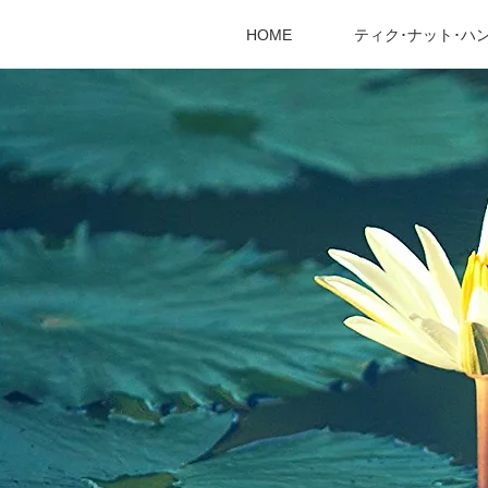
HOME
ティク･ナット･ハ