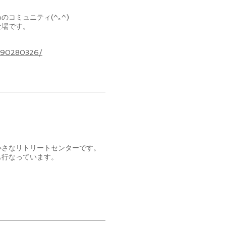
コミュニティ(^｡^)
な場です。
7990280326/
小さなリトリートセンターです。
も行なっています。