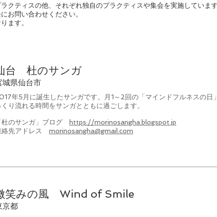
プラクティスの他、それぞれ独自のプラクティスや集会を実施していま
軽にお問い合わせください。
おります。
仙台 杜のサンガ
宮城県仙台市
2017年5月に誕生したサンガです。月1～2回の「マインドフルネスの
っくり流れる時間をサンガとともに過ごします。
「杜のサンガ」ブログ
https://morinosangha.blogspot.jp
連絡先アドレス
morinosangha@gmail.com
微笑みの風 Wind of Smile
東京都