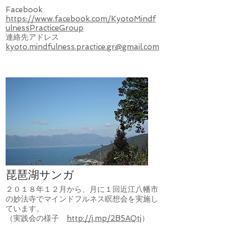
Facebook
https://www.facebook.com/KyotoMindf
ulnessPracticeGroup
連絡先アドレス
kyoto.mindfulness.practice.gr@gmail.com
琵琶湖サンガ
２０１８年１２月から、月に１回近江八幡市
の妙法寺でマインドフルネス瞑想会を実施し
ています。
​（実践会の様子
http://j.mp/2B5AQtj
）