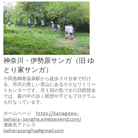
神奈川・伊勢原サンガ（旧 ゆ
とり家サンガ）
​小田急鶴巻温泉駅から徒歩２０分余で行け
る、丹沢の美しい里山にある小さなリトリー
トセンターです。月１回の気づきの日瞑想会
では、森の中の歩く瞑想や子どもプログラム
も行なっています。
ホームページ
https://kanagawa-
isehara-sangha.amebaownd.com/
連絡先アドレス
iseharasangha@gmail.com