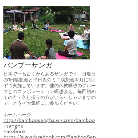
バンブーサンガ
​日本で一番古くからあるサンガです。日曜日
の1日瞑想会と平日夜のミニ瞑想会を月に1回
ずつ実施しています。他の仏教瞑想のグルー
プとのコラボレーション瞑想会も。毎回初め
ての方・久し振りの方がいらっしゃいますの
で、どうぞお気軽にご参加ください。
ホームページ
http://bamboosangha.wix.com/bamboo
-sangha
​Facebook
https://www.facebook.com/BambooSan