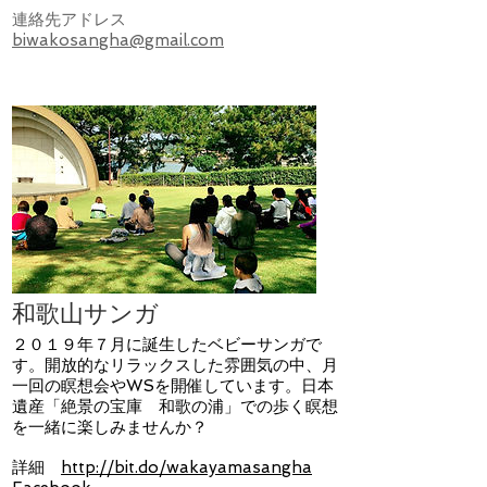
連絡先アドレス
biwakosangha@gmail.com
和歌山サンガ
２０１９年７月に誕生したベビーサンガで
す。開放的なリラックスした雰囲気の中、月
一回の瞑想会やWSを開催しています。日本
遺産「絶景の宝庫 和歌の浦」での歩く瞑想
を一緒に楽しみませんか？
詳細
http://bit.do/wakayamasangha