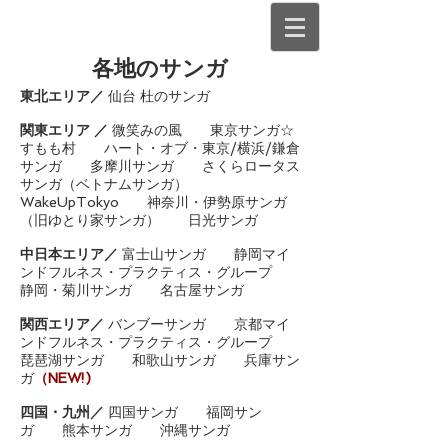
各地のサンガ
東北エリア／
仙台 杜のサンガ
関東エリア ／
微笑みの風
東京サンガ☆
すもも村
ハート・オブ・東京/横浜/鎌倉
サンガ
多摩川サンガ
さくら
ロータス
サンガ（ベトナムサンガ）
WakeUpTokyo
神奈川・伊勢原
サンガ
（旧ゆとり家サンガ） 日光サンガ
中日本エリア／
富士山サンガ
静岡
マイ
ンドフルネス・プラクティス・グループ
静岡・菊川サンガ
名古屋サンガ
関西エリア／
バンブーサンガ
京都マイ
ンドフルネス・プラクティス・グループ
琵琶湖サンガ
和歌山サンガ
兵庫サン
ガ
（NEW!)
四国・九州／
四国サンガ
福岡サン
ガ
熊本サンガ
沖縄サンガ