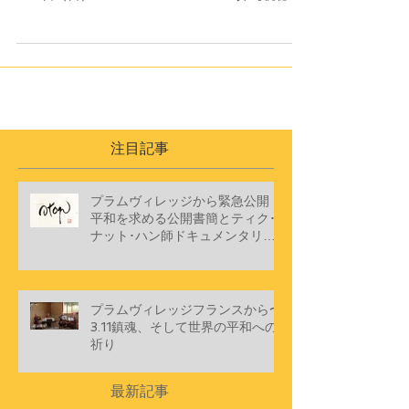
スター・トアイ・ニェム 【日時】‪‪２０２０年６月
１４日（日）１５：３０～１６：１５‬頃 【視聴方
法】 Youtubeプラムヴィレッジ日本語チャンネル
の以下リンクから視聴できます。...
注目記事
プラムヴィレッジから緊急公開
平和を求める公開書簡とティク･
ナット･ハン師ドキュメンタリー
ショートフィルム
プラムヴィレッジフランスから〜
3.11鎮魂、そして世界の平和への
祈り