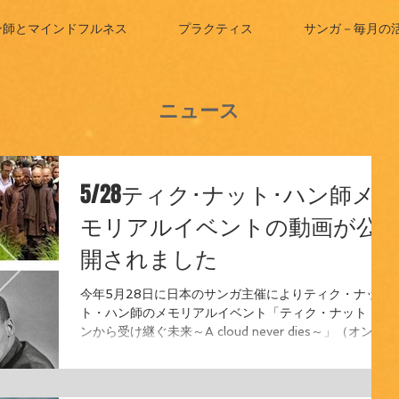
ン師とマインドフルネス
プラクティス
サンガ－毎月の
ニュース
5/28ティク･ナット･ハン師メ
モリアルイベントの動画が公
開されました
今年5月28日に日本のサンガ主催によりティク・ナッ
ト・ハン師のメモリアルイベント「ティク・ナット・ハ
ンから受け継ぐ未来～A cloud never dies～」（オンラ
イン）を開催し、多くの方々にご参加いただきました。
そのアーカイブ動画が一般公開可能となりましたので、
お知...