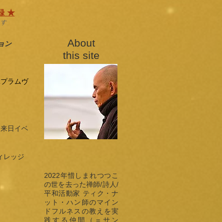
 ★
ます
​About
ョン
this site
ぶプラムヴ
ジ来日イベ
ィレッジ
2022年惜しまれつつこ
の世を去った禅師/詩人/
平和活動家 ティク・ナ
ット・ハン師のマイン
ドフルネスの教えを実
践する仲間（＝サン