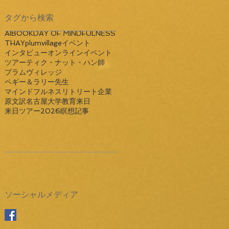
タグから検索
AI
BOOK
DAY OF MINDFULNESS
THAY
plumvillage
イベント
インタビュー
オンラインイベント
ツアー
ティク・ナット・ハン師
プラムヴィレッジ
ペギー＆ラリー先生
マインドフルネス
リトリート
企業
原文訳
名古屋大学
教育
来日
来日ツアー2026
瞑想
記事
ソーシャルメディア