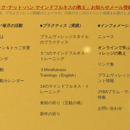
ク･ナット･ハン マインドフルネスの教え」お知らせメール登録
2回、プラムヴィレッジ関連のニュースや、日本のサンガのイベント情報をお届けし
／毎月の活動
■
プラクティス（実践）
■
インフォメーシ
は
プラムヴィレッジスタイル
ニュース
のプラクティス
ーン＆トゥご夫妻
オンラインで学
５つのマインドフルネス・
ィレッジの教え
ンガ
トレーニング
リンク集
動
５Mindfulness
Trainings（English）
プラムヴィレッ
動カレンダー
ント情報
14のマインドフルネス・ト
レーニング
JYBAプラム・ヴ
特集
食前の祈り（五観の偈）
​お問い合わせ
新年の祈り