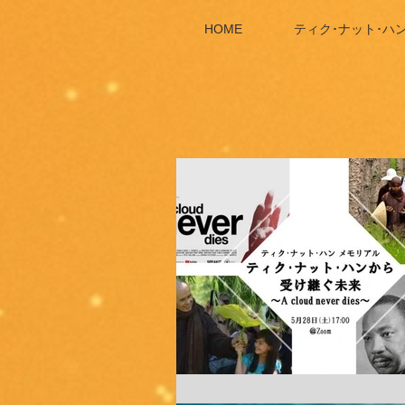
HOME
ティク･ナット･ハ