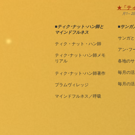
★「ティ
月1～
■
ティク･ナット･ハン師と
■
サンガ
マインドフルネス
サンガと
ティク・ナット・ハン師
アン･フ
ティク･ナット･ハン師メモ
リアル
各地のサ
毎月の活
ティク･ナット･ハン師著作
毎月の活
プラムヴィレッジ
マインドフルネス／呼吸