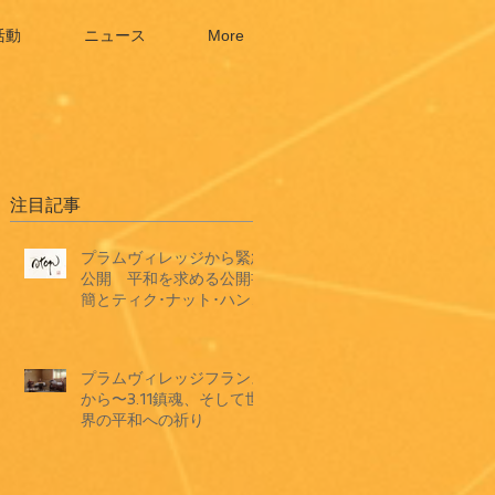
活動
ニュース
More
注目記事
プラムヴィレッジから緊急
公開 平和を求める公開書
簡とティク･ナット･ハン師
ドキュメンタリーショート
フィルム
プラムヴィレッジフランス
から〜3.11鎮魂、そして世
界の平和への祈り