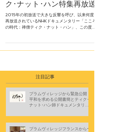
NHK「こころの時代」ティ
ク･ナット･ハン特集再放送
2015年の初放送で大きな反響を呼び、以来何度も
再放送されているNHKドキュメンタリー「こころ
の時代：禅僧ティク・ナット・ハン」、この度ま
た新たに再放送が決定しました。 禅僧 ティク・
ナット・ハン（１）「怒りの炎を抱きしめる」 ２
月２７日（日）午前0:55～ 午前1:56 ...
注目記事
プラムヴィレッジから緊急公開
平和を求める公開書簡とティク･
ナット･ハン師ドキュメンタリー
ショートフィルム