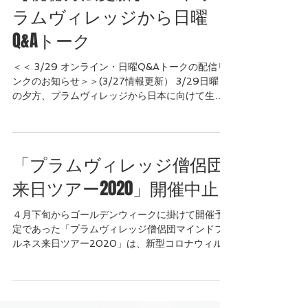
【視聴方法更新】3/29、プ
ラムヴィレッジから日曜
Q&Aトーク
＜＜ 3/29 オンライン・日曜Q&Aトークの配信リ
ンクのお知らせ＞＞(3/27情報更新） 3/29日曜日
の夕方、プラムヴィレッジから日本に向けて生中
継する『オンライン・日曜Q&Aトーク』は、下記
リンクのプラムヴィレッジ...
「プラムヴィレッジ僧侶団
来日ツアー2020」開催中止
４月下旬からゴールデンウィークに掛けて開催予
定であった「プラムヴィレッジ僧侶団マインドフ
ルネス来日ツアー2020」は、新型コロナウィルス
感染拡大の影響を考慮し、ツアー全体の開催を中
止することとなりました。 詳細はこちらでご覧く