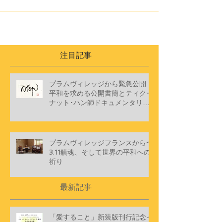
されました。 ティク・ナット・ハンとマインドフ
ルネスの教え フランス、プラムビレッジでの暮
らしとは？ タイ（ティク・ナット・ハン師）の原
点「エンゲージド・ブディズム（行動する仏教）...
注目記事
プラムヴィレッジから緊急公開
平和を求める公開書簡とティク･
ナット･ハン師ドキュメンタリー
ショートフィルム
プラムヴィレッジフランスから〜
3.11鎮魂、そして世界の平和への
祈り