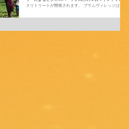
スリトリートが開催されます。 プラムヴィレッジは、
世界にマインドフルネスを広めたベトナム人禅僧：ティ
ク・ナット・ハン師が1982年に創設した南フランスに
ある仏教僧院です。 ...