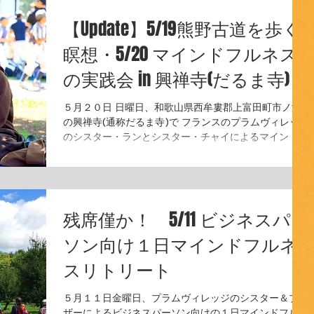
【Update】5/19熊野古道を歩く
瞑想・5/20 マインドフルネス
の実践会 in 興禅寺(だるま寺)
５月２０日 日曜日、和歌山県西牟婁郡上富田町市ノ瀬
の興禅寺(通称だるま寺)で フランスのプラムヴィレッジ
のシスター・ランとシスター・チャイによるマインドフ
ルネスに生きるための実践会が開催されます。 また、
前日の５月１９日...
残席僅か！ 5/11 ビジネスパー
ソン向け１日マインドフルネ
スリトリート
５月１１日金曜日、プラムヴィレッジのシスター＆ブラ
ザーによるビジネスパーソン向けの１日マインドフルネ