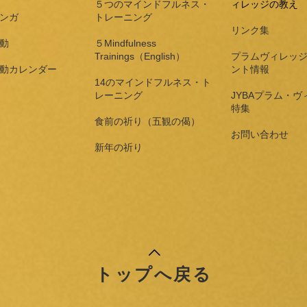
５つのマインドフルネス・
ィレッジの教え
ンガ
トレーニング
リンク集
動
５Mindfulness
Trainings（English）
プラムヴィレッ
動カレンダー
ント情報
14のマインドフルネス・ト
レーニング
JYBAプラム・ヴ
特集
食前の祈り（五観の偈）
​お問い合わせ
新年の祈り
トップへ戻る