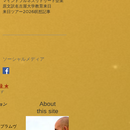
マインドフルネス
リトリート
企業
原文訳
名古屋大学
教育
来日
来日ツアー2026
瞑想
記事
ソーシャルメディア
 ★
ます
​About
ョン
this site
ぶプラムヴ