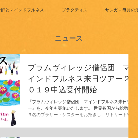
ン師とマインドフルネス
プラクティス
サンガ－毎月の
ニュース
プラムヴィレッジ僧侶団 マ
インドフルネス来日ツアー２
０１９申込受付開始
『プラムヴィレッジ僧侶団 マインドフルネス来日ツア
ー』を、今年も実施いたします。 世界各国から総勢１
３名のブラザー・シスターをお招きし、リトリートや研
修会など6つのイベントを行います。 今回の来日僧侶団
には、各プラムヴィレッジの僧院長を含む、９名ものダ
ルマティーチャー（法灯を受け