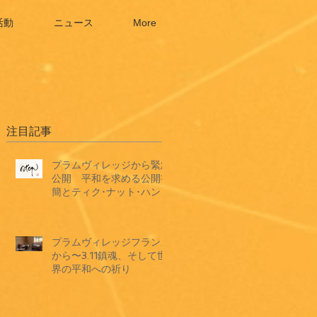
活動
ニュース
More
注目記事
プラムヴィレッジから緊急
公開 平和を求める公開書
簡とティク･ナット･ハン師
ドキュメンタリーショート
フィルム
プラムヴィレッジフランス
から〜3.11鎮魂、そして世
界の平和への祈り