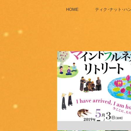
HOME
ティク･ナット･ハ