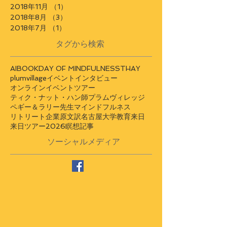
2018年11月
（1）
1件の記事
2018年8月
（3）
3件の記事
2018年7月
（1）
1件の記事
タグから検索
AI
BOOK
DAY OF MINDFULNESS
THAY
plumvillage
イベント
インタビュー
オンラインイベント
ツアー
ティク・ナット・ハン師
プラムヴィレッジ
ペギー＆ラリー先生
マインドフルネス
リトリート
企業
原文訳
名古屋大学
教育
来日
来日ツアー2026
瞑想
記事
ソーシャルメディア