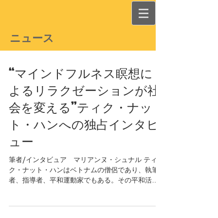
ニュース
“マインドフルネス瞑想に
よるリラクゼーションが社
会を変える”ティク・ナッ
ト・ハンへの独占インタビ
ュー
筆者/インタビュア マリアンヌ・シュナル ティ
ク・ナット・ハンはベトナムの僧侶であり、執筆
者、指導者、平和運動家でもある。その平和活動
や和平提案の功績は、マーチン・ルーサー・キン
グ牧師が1967年にノーベル平和賞候補に推薦し、
平和と非暴力の伝道者と呼ぶほどのものである。...