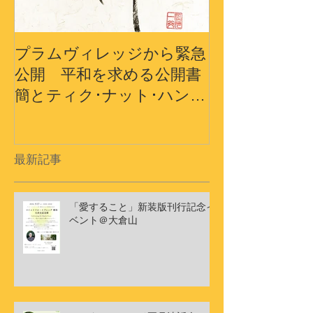
プラムヴィレッジから緊急
プラムヴィレ
公開 平和を求める公開書
から〜3.11
簡とティク･ナット･ハン師
界の平和への
ドキュメンタリーショート
フィルム
最新記事
「愛すること」新装版刊行記念イ
ベント＠大倉山