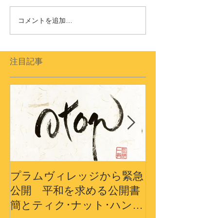
コメントを追加…
注目記事
プラムヴィレッジから緊急
プラムヴィレ
公開 平和を求める公開書
から〜3.11
簡とティク･ナット･ハン師
界の平和への