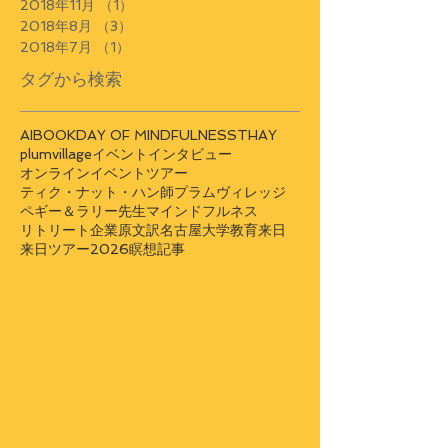
2018年11月
（1）
1件の記事
2018年8月
（3）
3件の記事
2018年7月
（1）
1件の記事
タグから検索
AI
BOOK
DAY OF MINDFULNESS
THAY
plumvillage
イベント
インタビュー
オンラインイベント
ツアー
ティク・ナット・ハン師
プラムヴィレッジ
ペギー＆ラリー先生
マインドフルネス
リトリート
企業
原文訳
名古屋大学
教育
来日
来日ツアー2026
瞑想
記事