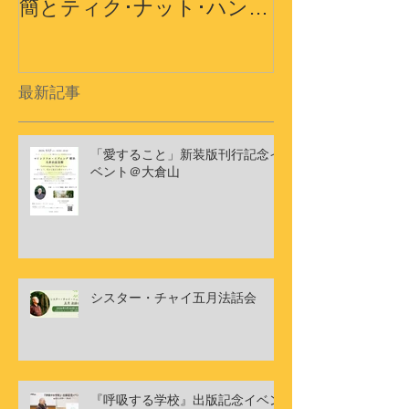
簡とティク･ナット･ハン師
界の平和への
ドキュメンタリーショート
フィルム
最新記事
「愛すること」新装版刊行記念イ
ベント＠大倉山
シスター・チャイ五月法話会
『呼吸する学校』出版記念イベン