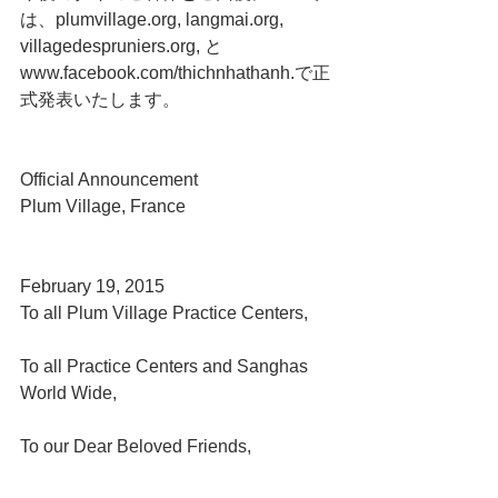
は、plumvillage.org, langmai.org, 
villagedespruniers.org, と 
www.facebook.com/thichnhathanh.で正
式発表いたします。
Official Announcement
Plum Village, France
February 19, 2015
To all Plum Village Practice Centers,
To all Practice Centers and Sanghas 
World Wide,
To our Dear Beloved Friends,