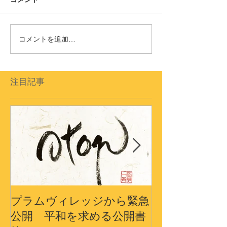
コメントを追加…
注目記事
プラムヴィレッジから緊急
プラムヴィレ
公開 平和を求める公開書
から〜3.11