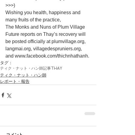
>>>)
Wishing you health, happiness and 
many fruits of the practice,
The Monks and Nuns of Plum Village
Future reports on Thay’s recovery will 
be posted officially at plumvillage.org, 
langmai.org, villagedespruniers.org, 
and www.facebook.com/thichnhathanh.
タグ：
ティク・ナット・ハン師
記事
THAY
ティク・ナット・ハン師
レポート・報告
コメント