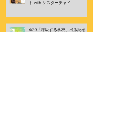
ト with シスターチャイ
4/20「呼吸する学校」出版記念ト
ークイベント
4/18シスター・キンニェムとオラ
クルリーディングの夕べ
アーカイブ
2026年5月
（3）
3件の記事
2026年4月
（4）
4件の記事
2026年3月
（2）
2件の記事