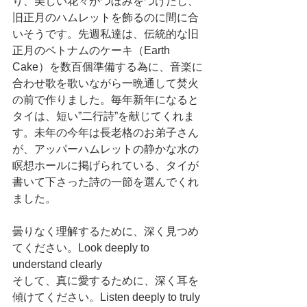
り、美しい花々がつぼみをつけだし、
旧正月のハムレットを飾るのに間に合
いそうです。先週私達は、伝統的な旧
正月のベトナムのケーキ（Earth 
Cake）を数百個準備する為に、音楽に
合わせ歌を歌いながら一晩通して焚火
の前で作りました。毎年新年になると
タイは、短い”二行詩”を献じてくれま
す。未年の今年は長老格のお弟子さん
が、アッパーハムレットの静かな水の
瞑想ホールに掲げられている、タイが
書いて下さった詩の一節を選んでくれ
ました。
曇りなく理解するために、深く見つめ
てください。Look deeply to 
understand clearly
そして、真に愛するために、深く耳を
傾けてください。Listen deeply to truly 