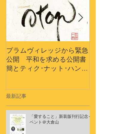
プラムヴィレッジから緊急
プラムヴィレ
公開 平和を求める公開書
から〜3.11
簡とティク･ナット･ハン師
界の平和への
ドキュメンタリーショート
フィルム
最新記事
「愛すること」新装版刊行記念イ
ベント＠大倉山