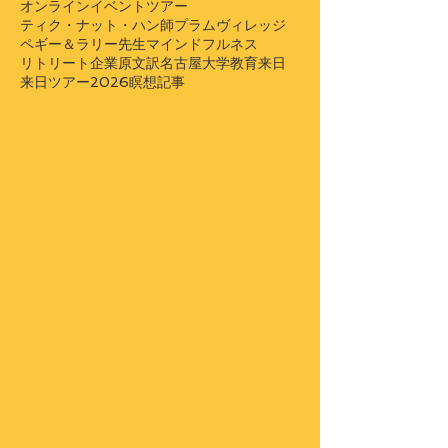
オンラインイベント
ツアー
ティク・ナット・ハン師
プラムヴィレッジ
ペギー＆ラリー先生
マインドフルネス
リトリート
企業
原文訳
名古屋大学
教育
来日
来日ツアー2026
瞑想
記事