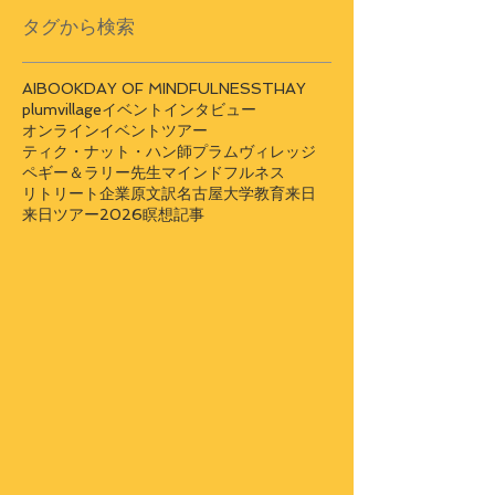
タグから検索
AI
BOOK
DAY OF MINDFULNESS
THAY
plumvillage
イベント
インタビュー
オンラインイベント
ツアー
ティク・ナット・ハン師
プラムヴィレッジ
ペギー＆ラリー先生
マインドフルネス
リトリート
企業
原文訳
名古屋大学
教育
来日
来日ツアー2026
瞑想
記事