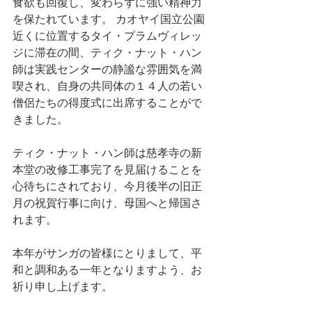
食欲も回復し、変わらずに強い精神力
を保たれています。 カオヤイ国立公園
近くに位置するタイ・プラムヴィレッ
ジに滞在の間、ティク・ナット・ハン
師は実践センターの静謐な雰囲気を満
喫され、自身の共同体の１４人の若い
僧侶たちの得度式に出席することがで
きました。
ティク・ナット・ハン師は慈孝寺の新
本堂の改修工事完了を見届けることを
心待ちにされており、今月後半の旧正
月の祝賀行事に向け、母国へと帰国さ
れます。
本年がサンガの皆様にとりまして、平
和と調和ある一年となりますよう、お
祈り申し上げます。