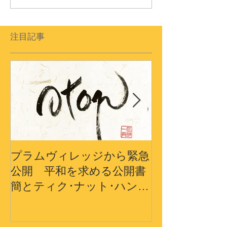
注目記事
プラムヴィレッジから緊急
プラムヴィレ
公開 平和を求める公開書
から〜3.11
簡とティク･ナット･ハン師
界の平和への
ドキュメンタリーショート
フィルム