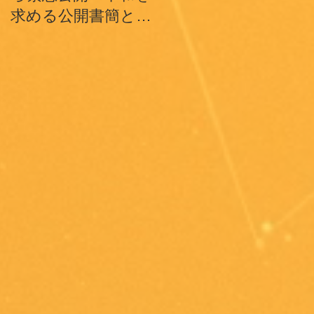
求める公開書簡とテ
魂、そして世界の平
ィク･ナット･ハン師
和への祈り
ドキュメンタリーシ
ョートフィルム