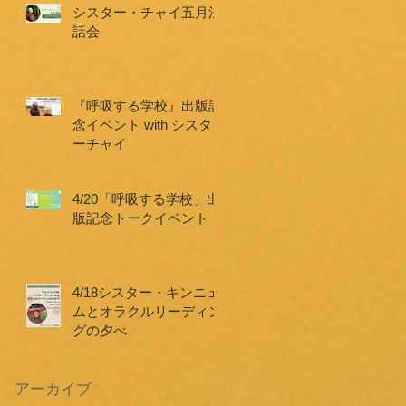
シスター・チャイ五月法
話会
『呼吸する学校』出版記
念イベント with シスタ
ーチャイ
4/20「呼吸する学校」出
版記念トークイベント
4/18シスター・キンニェ
ムとオラクルリーディン
グの夕べ
アーカイブ