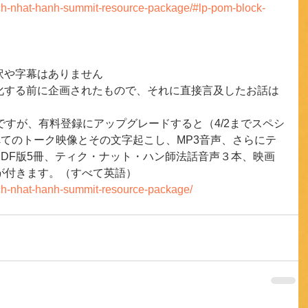
hich-nhat-hanh-summit-resource-package/#lp-pom-block-
訳や字幕はありません
化する前に企画されたもので、それに直接言及したお話は
ですが、有料登録にアップグレードすると（4/2までスペシ
べてのトーク映像とその文字起こし、MP3音声、さらにテ
DF版5冊、ティク・ナット・ハン師法話音声３本、映画
の特典が付きます。（すべて英語）
hich-nhat-hanh-summit-resource-package/