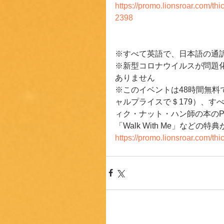
https://promo.lionsroar.com/t
2398
※すべて英語で、日本語の通
※新型コロナウイルスが問題
ありません
※このイベントは48時間無料
ャルプライスで＄179）、す
ィク・ナット・ハン師の本のP
「Walk With Me」など
https://promo.lionsroar.com/t