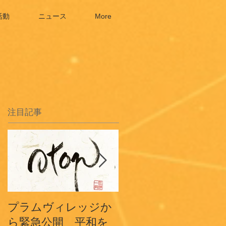
活動
ニュース
More
注目記事
プラムヴィレッジか
プラムヴィレッジフ
ら緊急公開 平和を
ランスから〜3.11鎮