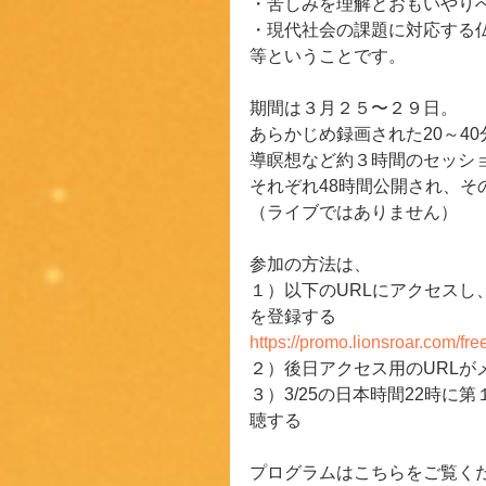
・苦しみを理解とおもいやり
・現代社会の課題に対応する
等ということです。
期間は３月２５〜２９日。
あらかじめ録画された20～4
導瞑想など約３時間のセッシ
それぞれ48時間公開され、
（ライブではありません）
参加の方法は、
１）以下のURLにアクセスし、
を登録する
https://promo.lionsroar.com/fr
２）後日アクセス用のURLが
３）3/25の日本時間22時に
聴する
プログラムはこちらをご覧く