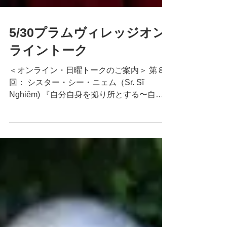
5/30プラムヴィレッジオン
ライントーク
＜オンライン・日曜トークのご案内＞ 第８
回： シスター・シー・ニェム（Sr. Sĩ
Nghiêm) 『自分自身を拠り所とする〜自灯
明法灯明の教え 』 【日時】‪２０２０年５月
３１日（日）１５：３０～１６：１５頃
【視聴方法】Youtubeプラムヴィレッジ日本