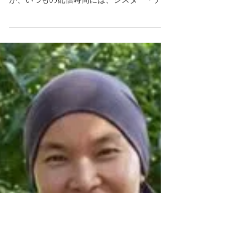
5/17シスター･チャイによ
るトータルリラクゼーショ
ン
今週のフランス、プラムヴィレッジからのオ
ンライン日曜トークは行事のためお休みです
が、いつもの配信時間には、シスター・チャ
イによる日本語のトータル・リラクセーショ
ンの音源をお聴きいただけます。ぜひ心身を
休めてゆっくりと横たわり、深いくつろぎの
ひとときをお楽しみください。...