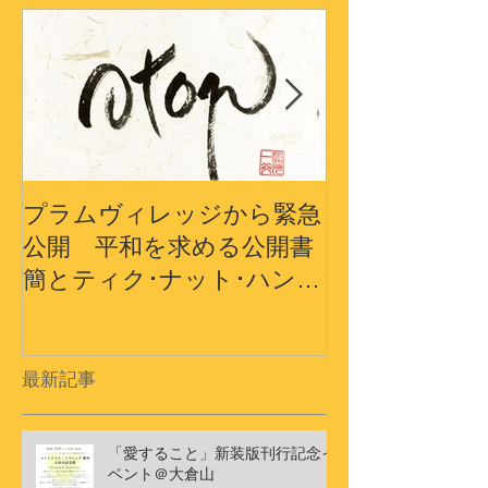
プラムヴィレッジから緊急
プラムヴィレ
公開 平和を求める公開書
から〜3.11
簡とティク･ナット･ハン師
界の平和への
ドキュメンタリーショート
フィルム
最新記事
「愛すること」新装版刊行記念イ
ベント＠大倉山