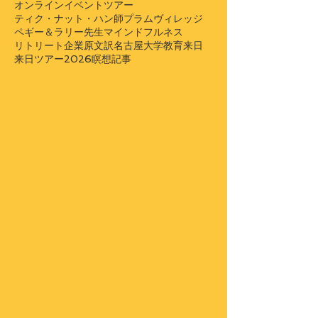
オンラインイベント
ツアー
ティク・ナット・ハン師
プラムヴィレッジ
ペギー＆ラリー先生
マインドフルネス
リトリート
企業
原文訳
名古屋大学
教育
来日
来日ツアー2026
瞑想
記事